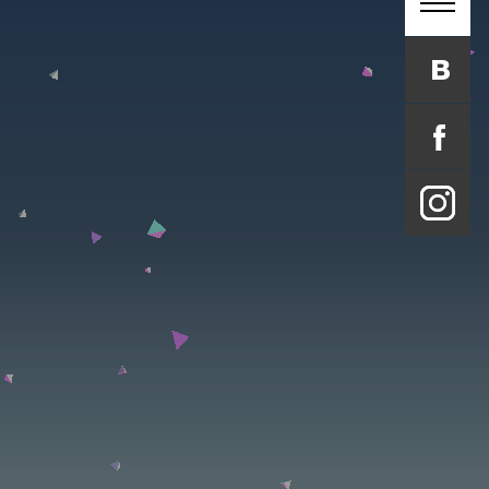
uide
ir
NS
Korea
lk'
al
deline 제작
하다'