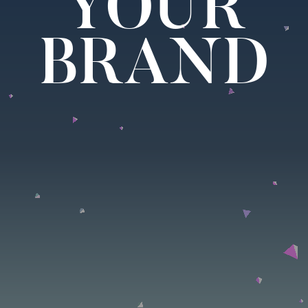
UI/UX G
AI SNS
HSAD
Asiana A
LG TWI
YOUR
BRAND
for Visit
'PhotoTa
Renewal
eXWPort
App
대한민국 구석구석 UI/UX Gui
위치기반의 AI SNS '사진말
HSAD 사이트 개편
아시아나항공 기내시스템
LG트윈스 모바일 APP